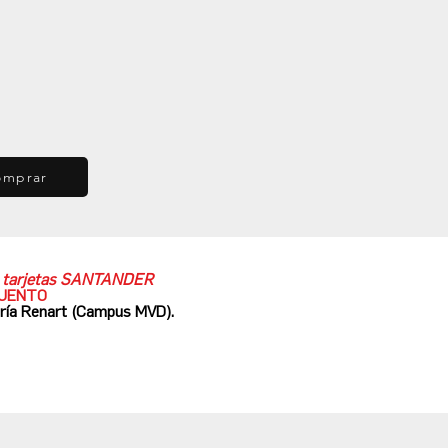
omprar
as tarjetas SANTANDER
CUENTO
ería Renart (Campus MVD).