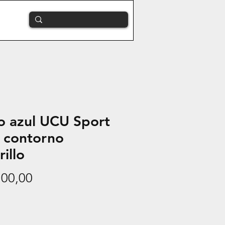
o azul UCU Sport
o contorno
illo
Precio
100,00