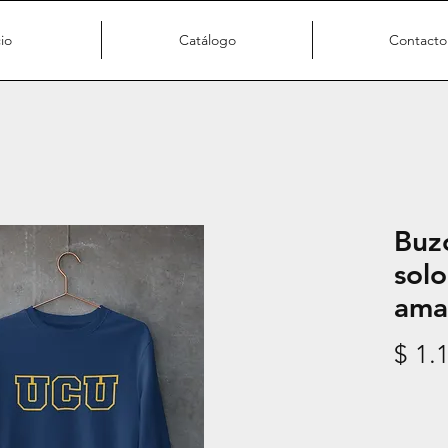
cio
Catálogo
Contacto
Buz
sol
amar
$ 1.