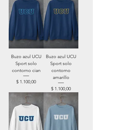
Buzo azul UCU
Buzo azul UCU
Sport solo
Sport solo
contorno cian
contorno
amarillo
Precio
$ 1.100,00
Precio
$ 1.100,00