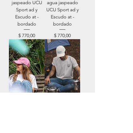
jaspeado UCU
agua jaspeado
Sport ad y
UCU Sport ad y
Escudo at -
Escudo at -
bordado
bordado
Precio
Precio
$ 770,00
$ 770,00
Gorro rosado
Gorro blanco
jaspeado UCU
jaspeado UCU
Sport ad y
Sport ad y
Escudo at -
Escudo at -