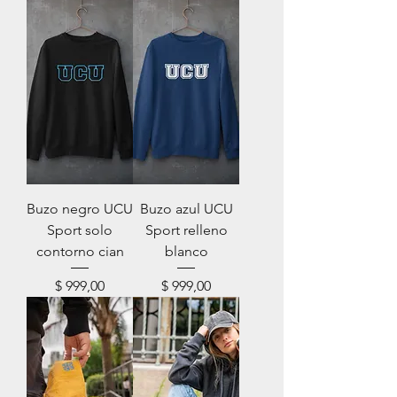
Buzo negro UCU
Buzo azul UCU
Sport solo
Sport relleno
contorno cian
blanco
Precio
Precio
$ 999,00
$ 999,00