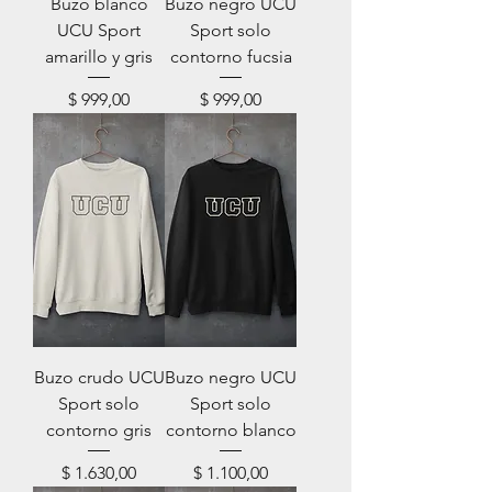
Buzo blanco
Buzo negro UCU
UCU Sport
Sport solo
amarillo y gris
contorno fucsia
Precio
Precio
$ 999,00
$ 999,00
Buzo crudo UCU
Buzo negro UCU
Sport solo
Sport solo
contorno gris
contorno blanco
Precio
Precio
$ 1.630,00
$ 1.100,00