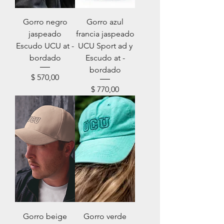
Gorro negro
Gorro azul
jaspeado
francia jaspeado
Escudo UCU at -
UCU Sport ad y
bordado
Escudo at -
bordado
Precio
$ 570,00
Precio
$ 770,00
Gorro beige
Gorro verde