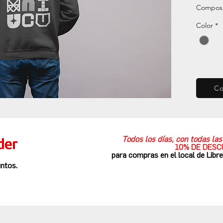
Composi
Color
*
C
Todos los días, con todas l
10% DE DES
para compras en el local de Libr
ntos.