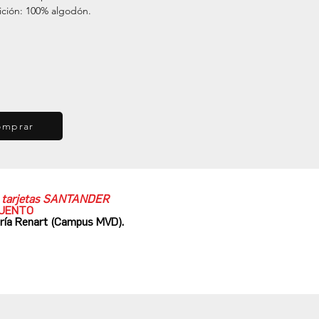
ción: 100% algodón.
omprar
as tarjetas SANTANDER
CUENTO
ería Renart (Campus MVD).