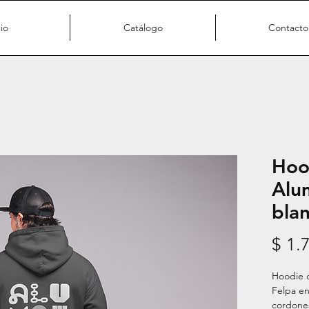
cio
Catálogo
Contacto
Hoo
Alu
bla
$ 1.
Hoodie o
Felpa en 
cordones