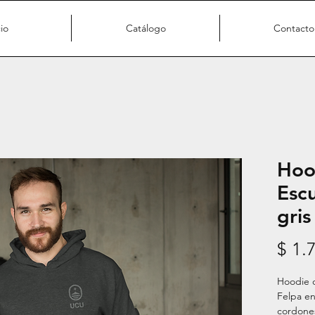
cio
Catálogo
Contacto
Hoo
Esc
gris
$ 1.
Hoodie o
Felpa en 
cordones