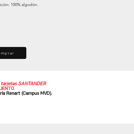
ción: 100% algodón.
omprar
as tarjetas SANTANDER
CUENTO
ería Renart (Campus MVD).