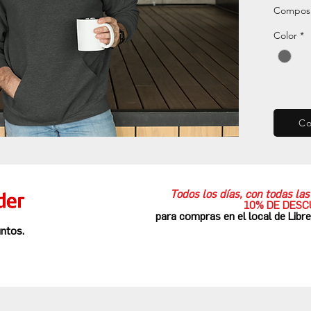
Composi
Color
*
C
Todos los días, con todas l
10% DE DES
para compras en el local de Libr
ntos.