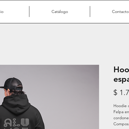
cio
Catálogo
Contacto
Hoo
espa
$ 1.
Hoodie o
Felpa en 
cordones
Composi