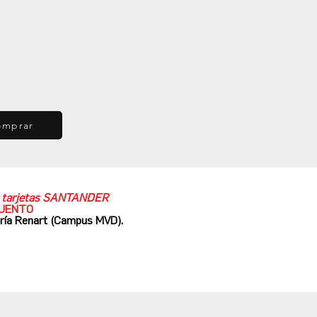
omprar
as tarjetas SANTANDER
CUENTO
ería Renart (Campus MVD).