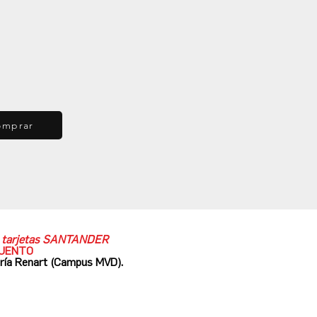
omprar
as tarjetas SANTANDER
CUENTO
ería Renart (Campus MVD).