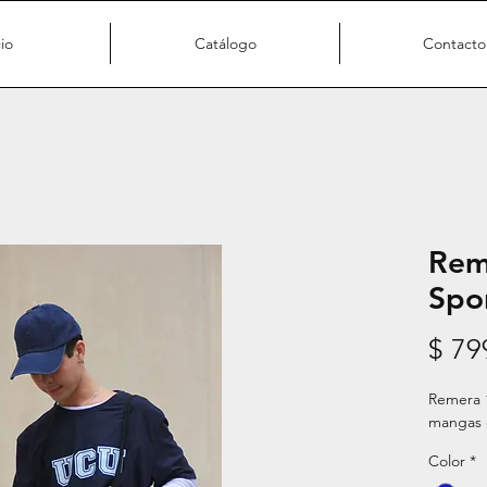
cio
Catálogo
Contacto
Rem
Spo
$ 79
Remera 
mangas c
Color
*