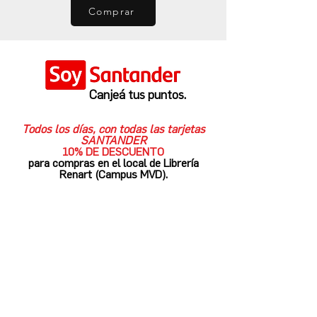
Comprar
Canjeá tus puntos.
Todos los días, con todas las tarjetas
SANTANDER
10% DE DESCUENTO
para compras en el local de Librería
Renart (Campus MVD).
¿DÓNDE COMPRAR?
Librería Renart
Ed. Sacré Cœur, Av. 8 de Octubre 2738,
Campus MVD
Tel.
+598 2
480 3754
- Cel.
+598 96 716 985
renartlibros@gmail.com
renart.uy
¿SUGERENCIAS?