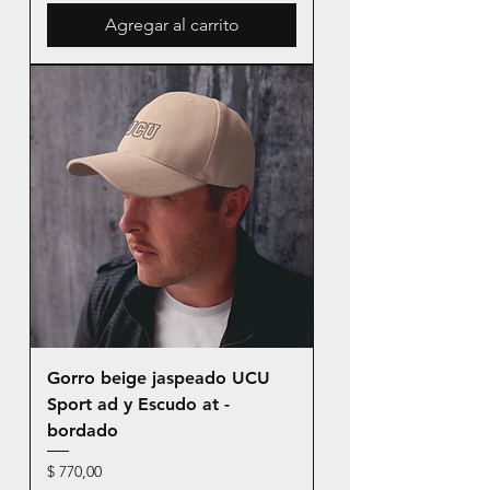
Agregar al carrito
Gorro beige jaspeado UCU
Sport ad y Escudo at -
bordado
Precio
$ 770,00