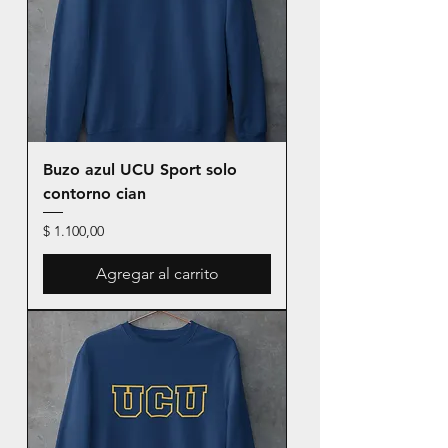
Buzo azul UCU Sport solo
contorno cian
Precio
$ 1.100,00
Agregar al carrito