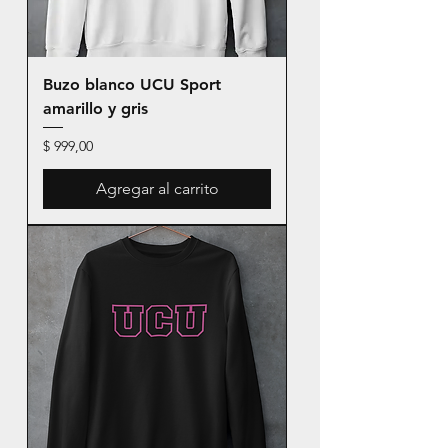
Buzo blanco UCU Sport
amarillo y gris
Precio
$ 999,00
Agregar al carrito