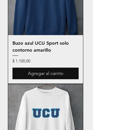
Buzo azul UCU Sport solo
contorno amarillo
Precio
$ 1.100,00
Agregar al carrito