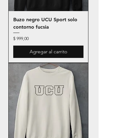
Buzo negro UCU Sport solo
contorno fucsia
Precio
$ 999,00
Agregar al carrito