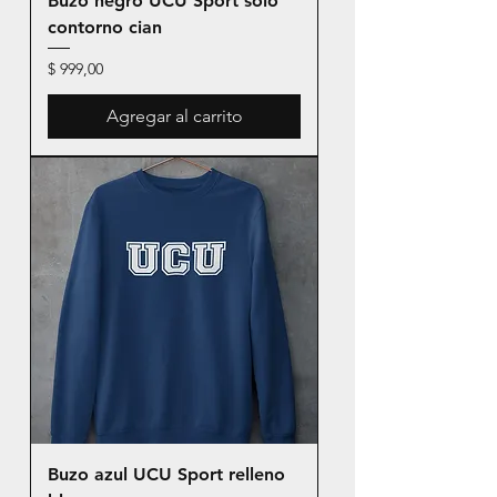
Buzo negro UCU Sport solo
contorno cian
Precio
$ 999,00
Agregar al carrito
Buzo azul UCU Sport relleno