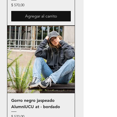
Precio
$ 570,00
Agregar al carrito
Gorro negro jaspeado
AlumniUCU at - bordado
Precio
$ 570,00