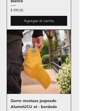
blanco
Precio
$ 999,00
Agregar al carrito
Gorro mostaza jaspeado
AlumniUCU at - bordado