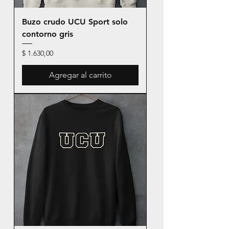
Buzo crudo UCU Sport solo
contorno gris
Precio
$ 1.630,00
Agregar al carrito