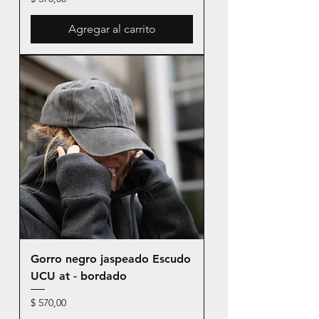
Agregar al carrito
Gorro negro jaspeado Escudo
UCU at - bordado
Precio
$ 570,00