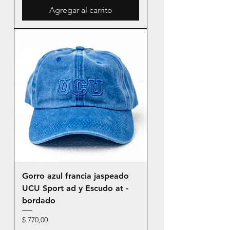
Agregar al carrito
Gorro azul francia jaspeado
UCU Sport ad y Escudo at -
bordado
Precio
$ 770,00