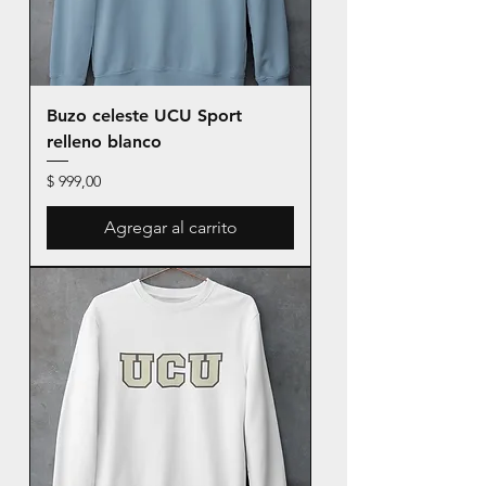
Buzo celeste UCU Sport
relleno blanco
Precio
$ 999,00
Agregar al carrito