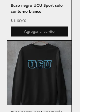
Buzo negro UCU Sport solo
contorno blanco
Precio
$ 1.100,00
Agregar al carrito