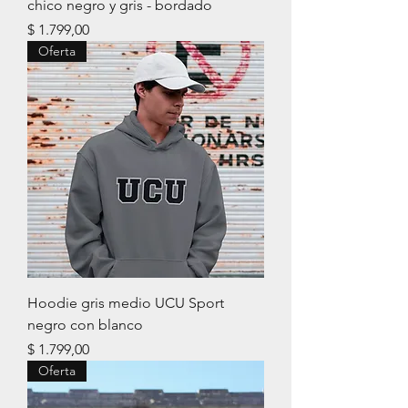
chico negro y gris - bordado
Precio
$ 1.799,00
Oferta
Hoodie gris medio UCU Sport
negro con blanco
Precio
$ 1.799,00
Oferta